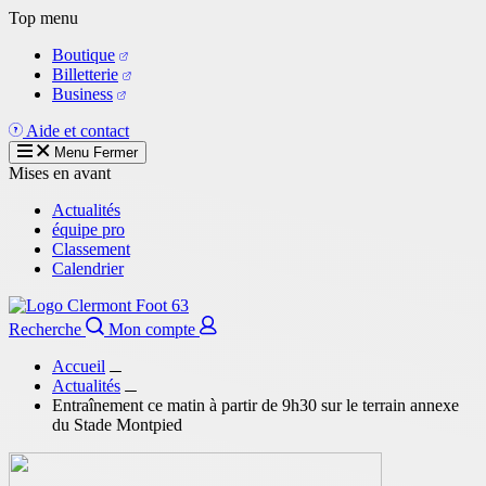
Aller
Top menu
au
Boutique
contenu
Billetterie
principal
Business
Aide et contact
Menu
Fermer
Mises en avant
Actualités
équipe pro
Classement
Calendrier
Recherche
Mon compte
Accueil
Actualités
Entraînement ce matin à partir de 9h30 sur le terrain annexe
du Stade Montpied