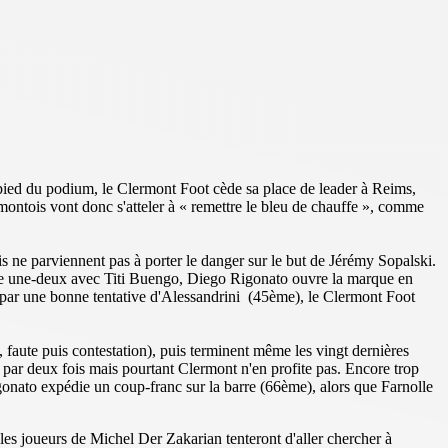
 pied du podium, le Clermont Foot cède sa place de leader à Reims,
rmontois vont donc s'atteler à « remettre le bleu de chauffe », comme
s ne parviennent pas à porter le danger sur le but de Jérémy Sopalski.
'une une-deux avec Titi Buengo, Diego Rigonato ouvre la marque en
 par une bonne tentative d'Alessandrini (45ème), le Clermont Foot
faute puis contestation), puis terminent même les vingt dernières
 par deux fois mais pourtant Clermont n'en profite pas. Encore trop
gonato expédie un coup-franc sur la barre (66ème), alors que Farnolle
s joueurs de Michel Der Zakarian tenteront d'aller chercher à