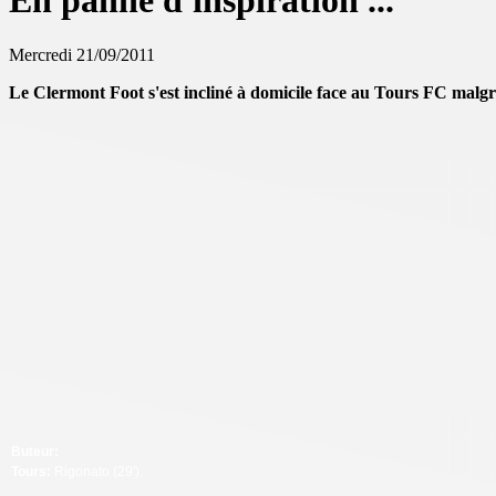
En panne d'inspiration ...
Mercredi 21/09/2011
Le Clermont Foot s'est incliné à domicile face au Tours FC malg
Buteur:
Tours:
Rigonato (29').