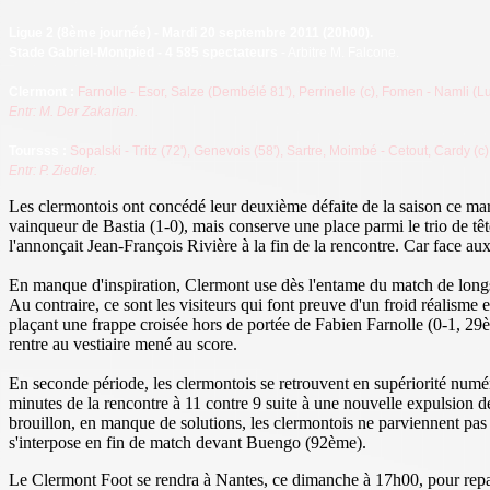
Ligue 2 (8ème journée
) - Mardi 20 septembre 2011 (20h00).
Stade Gabriel-Montpied - 4 585 spectateurs
- Arbitre M. Falcone.
Cl
ermont :
Farnolle - Esor, Salze (Dembélé 81'), Perrinelle (c), Fomen - Namli (
Entr: M. Der Zakarian.
Toursss
:
Sopalski - Tritz
(72'), Genevois
(58'), Sartre, Moimbé
- Cetout, Cardy (c
Entr: P. Ziedler.
Les clermontois ont concédé leur deuxième défaite de la saison ce ma
vainqueur de Bastia (1-0), mais conserve une place parmi le trio de tê
l'annonçait Jean-François Rivière à la fin de la rencontre. Car face au
En manque d'inspiration, Clermont use dès l'entame du match de longs b
Au contraire, ce sont les visiteurs qui font preuve d'un froid réali
plaçant une frappe croisée hors de portée de Fabien Farnolle (0-1, 2
rentre au vestiaire mené au score.
En seconde période, les clermontois se retrouvent en supériorité numé
minutes de la rencontre à 11 contre 9 suite à une nouvelle expulsion 
brouillon, en manque de solutions, les clermontois ne parviennent pas
s'interpose en fin de match devant Buengo (92ème).
Le Clermont Foot se rendra à Nantes, ce dimanche à 17h00, pour repar