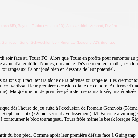
Lubasa 65'), Bayod
, Ekobo (Moullec 83'), Alessandrini
- Armand, Rivière
.
), Gamiette - Song (Schwechlen 59'), Rigonato (Lejeune 72'), Buengo.
rdi soir face au Tours FC. Alors que Tours en profite pour remonter au
te avant d'aller défier Nantes, dimanche. Dès ce mercredi matin, les cle
x tourangeaux, ils ont joué bien en-dessous de leur potentiel.
allons qui facilitent la tâche de la défense tourangelle. Les clermontoi
sme en convertissant leur première occasion digne de ce nom. Au terme d
9ème). Malgré une fin de première période mieux maitrisée, matérialisée
rique dès l'heure de jeu suite à l'exclusion de Romain Genevois (58ème, 
de Stéphane Tritz (72ème, second avertissement). M. Falcone a vu rouge
 à contourner le bloc tourangeau. Tours frôle même le break lorsque Ri
tir du bon pied. Comme après leur première défaite face à Guingamp, le