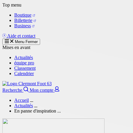
Aller
Top menu
au
Boutique
contenu
Billetterie
principal
Business
Aide et contact
Menu
Fermer
Mises en avant
Actualités
équipe pro
Classement
Calendrier
Recherche
Mon compte
Accueil
Actualités
En panne d'inspiration ...