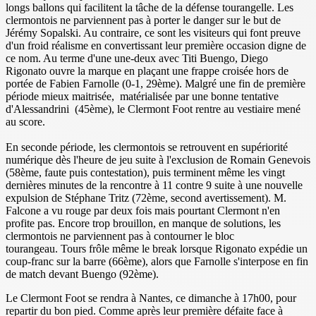
longs ballons qui facilitent la tâche de la défense tourangelle. Les
clermontois ne parviennent pas à porter le danger sur le but de
Jérémy Sopalski. Au contraire, ce sont les visiteurs qui font preuve
d'un froid réalisme en convertissant leur première occasion digne de
ce nom. Au terme d'une une-deux avec Titi Buengo, Diego
Rigonato ouvre la marque en plaçant une frappe croisée hors de
portée de Fabien Farnolle (0-1, 29ème). Malgré une fin de première
période mieux maitrisée, matérialisée par une bonne tentative
d'Alessandrini (45ème), le Clermont Foot rentre au vestiaire mené
au score.
En seconde période, les clermontois se retrouvent en supériorité
numérique dès l'heure de jeu suite à l'exclusion de Romain Genevois
(58ème, faute puis contestation), puis terminent même les vingt
dernières minutes de la rencontre à 11 contre 9 suite à une nouvelle
expulsion de Stéphane Tritz (72ème, second avertissement). M.
Falcone a vu rouge par deux fois mais pourtant Clermont n'en
profite pas. Encore trop brouillon, en manque de solutions, les
clermontois ne parviennent pas à contourner le bloc
tourangeau. Tours frôle même le break lorsque Rigonato expédie un
coup-franc sur la barre (66ème), alors que Farnolle s'interpose en fin
de match devant Buengo (92ème).
Le Clermont Foot se rendra à Nantes, ce dimanche à 17h00, pour
repartir du bon pied. Comme après leur première défaite face à