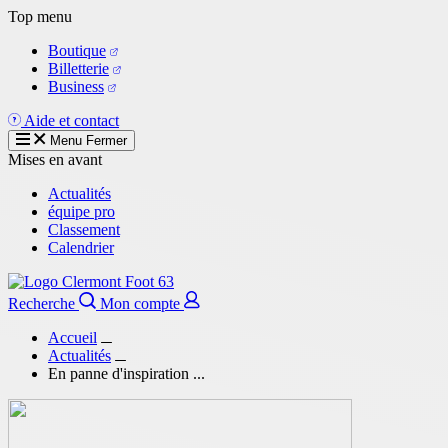
Aller
Top menu
au
Boutique
contenu
Billetterie
principal
Business
Aide et contact
Menu
Fermer
Mises en avant
Actualités
équipe pro
Classement
Calendrier
Recherche
Mon compte
Accueil
Actualités
En panne d'inspiration ...