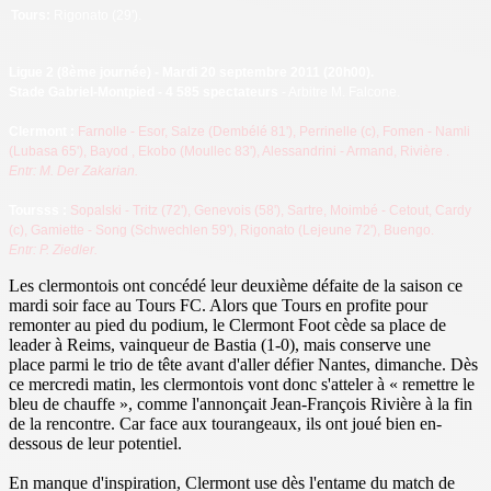
Tours:
Rigonato (29').
Ligue 2 (8ème journée
) - Mardi 20 septembre 2011 (20h00).
Stade Gabriel-Montpied - 4 585 spectateurs
- Arbitre M. Falcone.
Cl
ermont :
Farnolle - Esor, Salze (Dembélé 81'), Perrinelle (c), Fomen - Namli
(Lubasa 65'), Bayod
, Ekobo (Moullec 83'), Alessandrini
- Armand, Rivière
.
Entr: M. Der Zakarian.
Toursss
:
Sopalski - Tritz
(72'), Genevois
(58'), Sartre, Moimbé
- Cetout, Cardy
(c), Gamiette - Song (Schwechlen 59'), Rigonato (Lejeune 72'), Buengo.
Entr: P. Ziedler.
Les clermontois ont concédé leur deuxième défaite de la saison ce
mardi soir face au Tours FC. Alors que Tours en profite pour
remonter au pied du podium, le Clermont Foot cède sa place de
leader à Reims, vainqueur de Bastia (1-0), mais conserve une
place parmi le trio de tête avant d'aller défier Nantes, dimanche. Dès
ce mercredi matin, les clermontois vont donc s'atteler à « remettre le
bleu de chauffe », comme l'annonçait Jean-François Rivière à la fin
de la rencontre. Car face aux tourangeaux, ils ont joué bien en-
dessous de leur potentiel.
En manque d'inspiration, Clermont use dès l'entame du match de