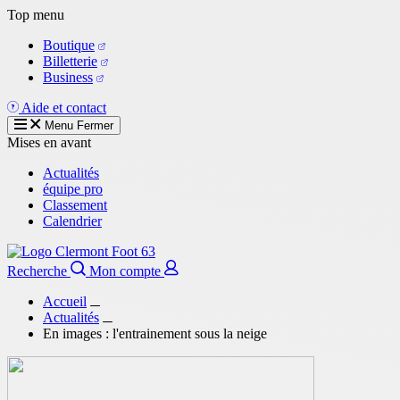
Aller
Top menu
au
Boutique
contenu
Billetterie
principal
Business
Aide et contact
Menu
Fermer
Mises en avant
Actualités
équipe pro
Classement
Calendrier
Recherche
Mon compte
Accueil
Actualités
En images : l'entrainement sous la neige