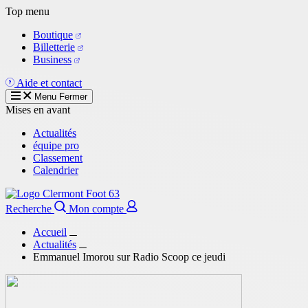
Aller
Top menu
au
Boutique
contenu
Billetterie
principal
Business
Aide et contact
Menu
Fermer
Mises en avant
Actualités
équipe pro
Classement
Calendrier
Recherche
Mon compte
Accueil
Actualités
Emmanuel Imorou sur Radio Scoop ce jeudi