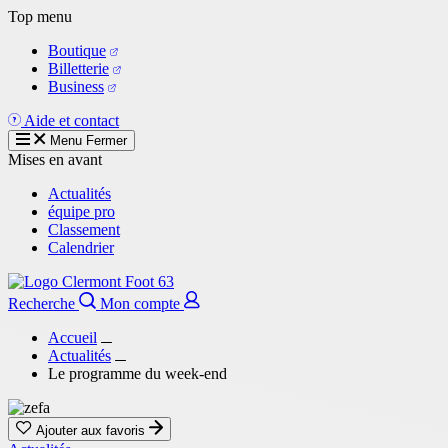
Aller
Top menu
au
Boutique
contenu
Billetterie
principal
Business
Aide et contact
Menu
Fermer
Mises en avant
Actualités
équipe pro
Classement
Calendrier
Recherche
Mon compte
Accueil
Actualités
Le programme du week-end
Ajouter aux favoris