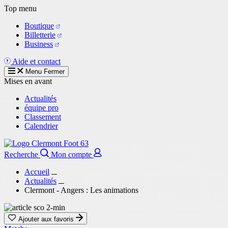
Aller
Top menu
au
Boutique
contenu
Billetterie
principal
Business
Aide et contact
Menu
Fermer
Mises en avant
Actualités
équipe pro
Classement
Calendrier
Recherche
Mon compte
Accueil
Actualités
Clermont - Angers : Les animations
Ajouter aux favoris