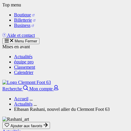
Aller
Top menu
au
Boutique
contenu
Billetterie
principal
Business
Aide et contact
Menu
Fermer
Mises en avant
Actualités
équipe pro
Classement
Calendrier
Recherche
Mon compte
Accueil
Actualités
Elbasan Rashani, nouvel ailier du Clermont Foot 63
Ajouter aux favoris