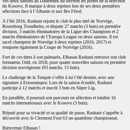
Ses deux saisons au Danemark lui ouvrent les portes de la sélection
du Kosovo. Il marque à deux reprises lors de ses deux premières
sélections face à l’Albanie et aux Iles Féroé.
A l’été 2016, Rashani rejoint le club le plus titré de Norvège,
Rosenborg Trondheim, et dispute 27 matchs (3 buts) en première
division, 3 matchs éliminatoires de la Ligue des Champions et 2
matchs éliminatoires de l’Europa League en deux saisons. Il est
sacré champion de Norvège à deux reprises (2016, 2017) et
remporte également la Coupe de Norvège (2016).
Fort de ces titres à son palmarès, Elbasan Rashani retrouve son club
formateur, Odd, en 2018, pour quatre nouvelles saisons en première
division norvégienne (93 matchs, 15 buts).
Le challenge de la Turquie s’offre à lui l’été dernier, avec une
signature à Erzurumspor. Lors de la saison écoulée, Rashani
participe à 12 matchs et inscrit 3 buts en Süper Lig.
En parallèle, il poursuit son parcours en sélection et totalise 16
matchs internationaux avec le Kosovo (3 buts).
Réputé pour sa vivacité et sa qualité de passe, Rashani s’apprête à
découvrir avec le Clermont Foot 63 un quatrième championnat.
Bienvenue Elbasan !