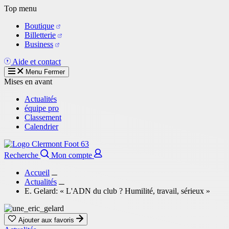
Aller
Top menu
au
Boutique
contenu
Billetterie
principal
Business
Aide et contact
Menu
Fermer
Mises en avant
Actualités
équipe pro
Classement
Calendrier
Recherche
Mon compte
Accueil
Actualités
E. Gelard: « L'ADN du club ? Humilité, travail, sérieux »
Ajouter aux favoris