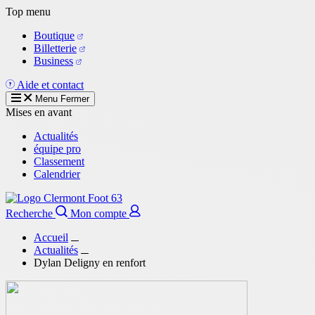
Aller
Top menu
au
Boutique
contenu
Billetterie
principal
Business
Aide et contact
Menu
Fermer
Mises en avant
Actualités
équipe pro
Classement
Calendrier
Recherche
Mon compte
Accueil
Actualités
Dylan Deligny en renfort