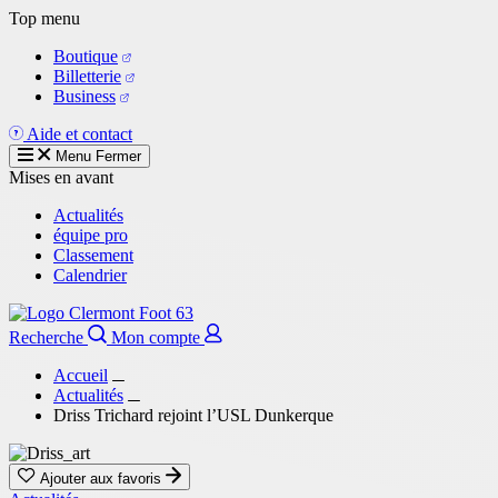
Aller
Top menu
au
Boutique
contenu
Billetterie
principal
Business
Aide et contact
Menu
Fermer
Mises en avant
Actualités
équipe pro
Classement
Calendrier
Recherche
Mon compte
Accueil
Actualités
Driss Trichard rejoint l’USL Dunkerque
Ajouter aux favoris