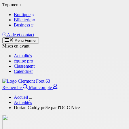
Aller
Top menu
au
Boutique
contenu
Billetterie
principal
Business
Aide et contact
Menu
Fermer
Mises en avant
Actualités
équipe pro
Classement
Calendrier
Recherche
Mon compte
Accueil
Actualités
Dorian Caddy prêté par l'OGC Nice