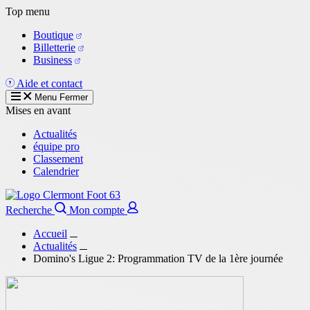
Aller
Top menu
au
Boutique
contenu
Billetterie
principal
Business
Aide et contact
Menu
Fermer
Mises en avant
Actualités
équipe pro
Classement
Calendrier
Recherche
Mon compte
Accueil
Actualités
Domino's Ligue 2: Programmation TV de la 1ère journée