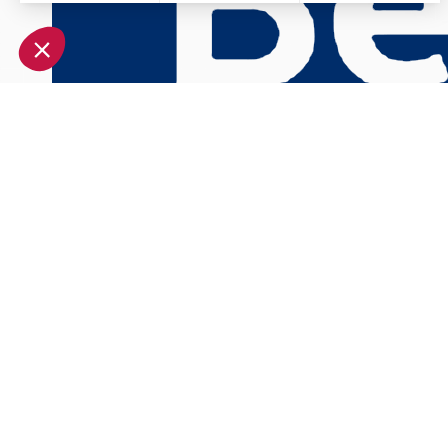
Axeptio consent
Plateforme de Gestion du Consentement : Personnalisez vo
Notre plateforme vous permet d'adapter et de gérer vos param