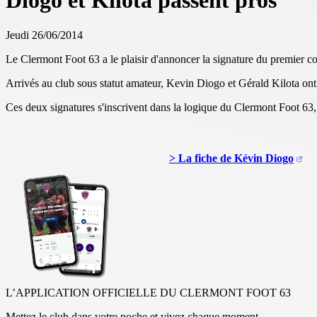
Diogo et Kilota passent pros
Jeudi 26/06/2014
Le Clermont Foot 63 a le plaisir d'annoncer la signature du premier c
Arrivés au club sous statut amateur, Kevin Diogo et Gérald Kilota ont 
Ces deux signatures s'inscrivent dans la logique du Clermont Foot 63, 
> La fiche de Kévin Diogo
L’APPLICATION OFFICIELLE DU CLERMONT FOOT 63
Mettez le club dans votre poche et vivez chaque moment.