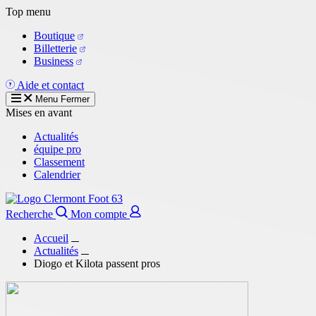
Aller
Top menu
au
Boutique
contenu
Billetterie
principal
Business
Aide et contact
Menu
Fermer
Mises en avant
Actualités
équipe pro
Classement
Calendrier
Recherche
Mon compte
Accueil
Actualités
Diogo et Kilota passent pros