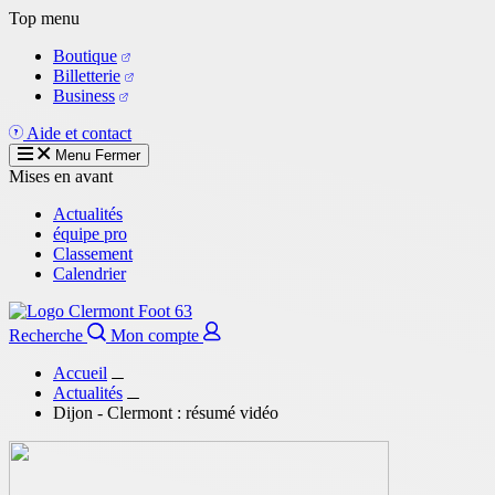
Aller
Top menu
au
Boutique
contenu
Billetterie
principal
Business
Aide et contact
Menu
Fermer
Mises en avant
Actualités
équipe pro
Classement
Calendrier
Recherche
Mon compte
Accueil
Actualités
Dijon - Clermont : résumé vidéo