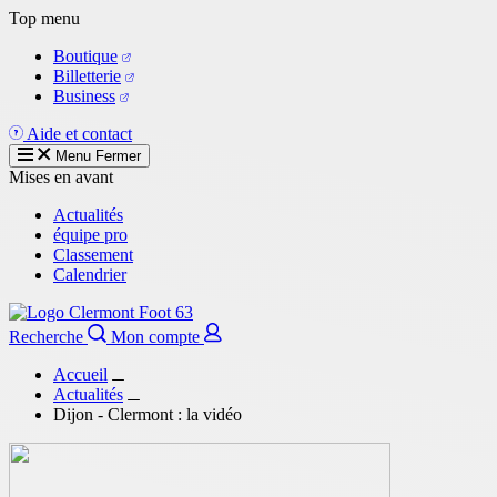
Aller
Top menu
au
Boutique
contenu
Billetterie
principal
Business
Aide et contact
Menu
Fermer
Mises en avant
Actualités
équipe pro
Classement
Calendrier
Recherche
Mon compte
Accueil
Actualités
Dijon - Clermont : la vidéo