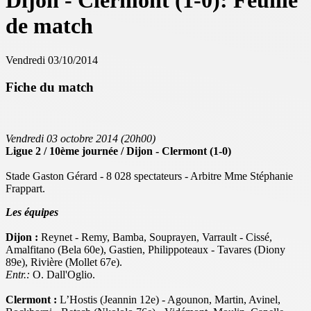
Dijon - Clermont (1-0): Feuille
de match
Vendredi 03/10/2014
Fiche du match
Vendredi 03 octobre 2014 (20h00)
Ligue 2 / 10ème journée / Dijon - Clermont (1-0)
Stade Gaston Gérard - 8 028 spectateurs - Arbitre Mme Stéphanie
Frappart.
Les équipes
Dijon :
Reynet - Remy, Bamba, Souprayen, Varrault - Cissé,
Amalfitano (Bela 60e), Gastien, Philippoteaux - Tavares (Diony
89e), Rivière (Mollet 67e).
Entr.:
O. Dall'Oglio.
Clermont :
L’Hostis (Jeannin 12e) - Agounon, Martin, Avinel,