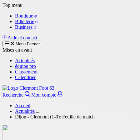
Aller
Top menu
au
Boutique
contenu
Billetterie
principal
Business
Aide et contact
Menu
Fermer
Mises en avant
Actualités
équipe pro
Classement
Calendrier
Recherche
Mon compte
Accueil
Actualités
Dijon - Clermont (1-0): Feuille de match