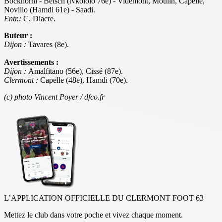
Bockhorni - Betsch (Nkololo 76e) - Vidémont, Moulin, Capelle,
Novillo (Hamdi 61e) - Saadi.
Entr.:
C. Diacre.
Buteur :
Dijon :
Tavares (8e).
Avertissements :
Dijon :
Amalfitano (56e), Cissé (87e).
Clermont :
Capelle (48e), Hamdi (70e).
(c) photo Vincent Poyer / dfco.fr
L’APPLICATION OFFICIELLE DU CLERMONT FOOT 63
Mettez le club dans votre poche et vivez chaque moment.