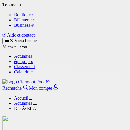
Aller
Top menu
au
Boutique
contenu
Billetterie
principal
Business
Aide et contact
Menu
Fermer
Mises en avant
Actualités
équipe pro
Classement
Calendrier
Recherche
Mon compte
Accueil
Actualités
Dictée ELA