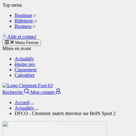
Aller
Top menu
au
Boutique
contenu
Billetterie
principal
Business
Aide et contact
Menu
Fermer
Mises en avant
Actualités
équipe pro
Classement
Calendrier
Recherche
Mon compte
Accueil
Actualités
DFCO - Clermont: match directeur sur BeIN Sport 2