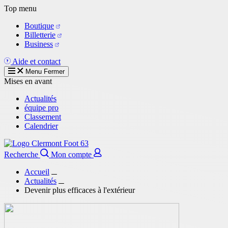
Aller
Top menu
au
Boutique
contenu
Billetterie
principal
Business
Aide et contact
Menu
Fermer
Mises en avant
Actualités
équipe pro
Classement
Calendrier
Recherche
Mon compte
Accueil
Actualités
Devenir plus efficaces à l'extérieur