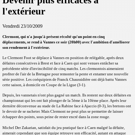
Devenir plus efficaces à
l'extérieur
Vendredi 23/10/2009
Clermont, qui n'a jusqu'à présent récolté qu'un point en cinq
déplacements, se rend à Vannes ce soir (20h00) avec l'ambition d'améliorer
son rendement à l'extérieur.
Le Clermont Foot se déplace à Vannes en position de relégable, après deux
défaites consécutives à Brest et face à Caen qui sont venues entâcher sa
précédente série d'invincibilité de cinq matchs. Les clermontois aimeraient
profiter de l'air de la Bretagne pour remonter la pente et entamer une nouvelle
série positive. Les coéquipiers de Franck Chaussidière ont déjà battu Vannes
cette saison, à domicile en Coupe de la Ligue (3-1).
Depuis, les vannetais n'ont plus gagné un match. Ils restent sur deux défaites en
championnat qui les ont fait plonger de la 5ème à la 10ème place. Après leur
dernière déconvenue au stade de La Rabine face à Ajaccio (0-3), les bretons ont
le devoir de se racheter. Mais Clermont ne peut plus se permettre de laisser
échapper des points, sous peine de rester encré dans la zone rouge.
Michel Der Zakarian, satisfait du jeu pratiqué face à Caen malgré la défaite,
aimerait cependant que son équipe retrouve son efficacité, autant en attaque