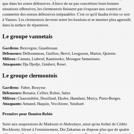
que dans les zones défensives. A force de ne pas concrétiser leurs bonnes
situations offensives, les clermontois finissent par s'exposer aux contres et
commettre des erreurs défensives irréparables. C'est ce qu'il faudra éviter ce soir
à Vannes. Les clermontois devront serrer les boulons et se montrer plus agressifs
dans la surface de réparation.
Le groupe vannetais
Gardiens:
Benvegnu, Gnanhouan.
Défenseurs:
Delhommeau, Guillon, Hervé, Leugueun, Martot, Quintin.
Milieux:
Camara, Liabeuf, Kamissoko, Mezague Samaritano.
Attaquants:
Dja Djedje, Gimbert, Reset.
Le groupe clermontois
Gardiens:
Fabre, Bouysse.
Défenseurs:
Benatia, Cellier, Robin, Salze.
Milieux:
Chaussidière, Douillard, Ekobo, Hamdani, Murcy, Pinto-Borges.
Attaquants:
Armand, Haquin, Vecchione, Yatabaré.
Première pour Damien R
obin
Suite aux suspensions de Madouni et Abdoulaye, ainsi qu'au forfait de Cédric
Bockhorni, blessé à l'entrainement, Der Zakarian ne dispose plus que de quatre