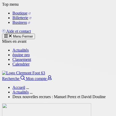
Aller
Top menu
au
Boutique
contenu
Billetterie
principal
Business
Aide et contact
Menu
Fermer
Mises en avant
Actualités
équipe pro
Classement
Calendrier
Recherche
Mon compte
Accueil
Actualités
Deux nouvelles recrues : Manuel Perez et David Douline