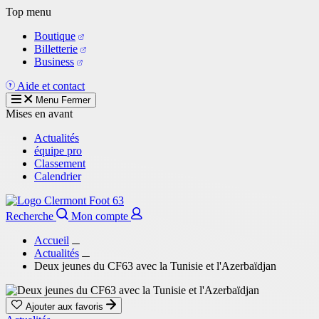
Aller
Top menu
au
Boutique
contenu
Billetterie
principal
Business
Aide et contact
Menu
Fermer
Mises en avant
Actualités
équipe pro
Classement
Calendrier
Recherche
Mon compte
Accueil
Actualités
Deux jeunes du CF63 avec la Tunisie et l'Azerbaïdjan
Ajouter aux favoris