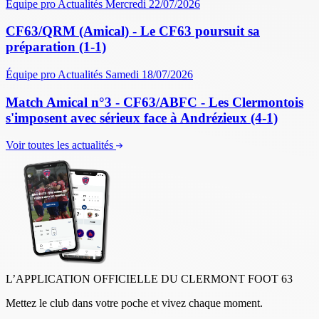
Équipe pro
Actualités
Mercredi 22/07/2026
CF63/QRM (Amical) - Le CF63 poursuit sa
préparation (1-1)
Équipe pro
Actualités
Samedi 18/07/2026
Match Amical n°3 - CF63/ABFC - Les Clermontois
s'imposent avec sérieux face à Andrézieux (4-1)
Voir toutes les actualités
L’APPLICATION OFFICIELLE DU CLERMONT FOOT 63
Mettez le club dans votre poche et vivez chaque moment.