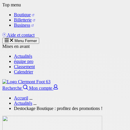
Aller
Top menu
au
Boutique
contenu
Billetterie
principal
Business
Aide et contact
Menu
Fermer
Mises en avant
Actualités
équipe pro
Classement
Calendrier
Recherche
Mon compte
Accueil
Actualités
Destockage Boutique : profitez des promotions !