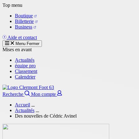
Aller
Top menu
au
Boutique
contenu
Billetterie
principal
Business
Aide et contact
Menu
Fermer
Mises en avant
Actualités
équipe pro
Classement
Calendrier
Recherche
Mon compte
Accueil
Actualités
Des nouvelles de Cédric Avinel