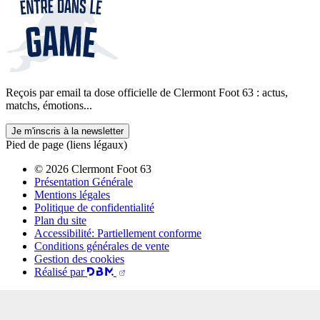
Reçois par email ta dose officielle de Clermont Foot 63 : actus,
matchs, émotions...
Je m'inscris à la newsletter
Pied de page (liens légaux)
© 2026 Clermont Foot 63
Présentation Générale
Mentions légales
Politique de confidentialité
Plan du site
Accessibilité: Partiellement conforme
Conditions générales de vente
Gestion des cookies
Réalisé par