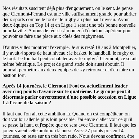
Nos résultats suscitent déjà plus d'engouement, on le sent. Je pense
que Clermont-Ferrand est une ville suffisamment grande pour abriter
deux sports comme le foot et le rugby au plus haut niveau. Avoir
deux équipes en Top 14 et en Ligue 1 serait une très bonne nouvelle
pour la ville. A nous de réussir à monter à l'échelon supérieur pour
pouvoir se faire une place aux côtés des rugbymens.
D'autres villes montrent l'exemple. Je suis resté 18 ans à Montpellier,
il y avait 4 sports de haut niveau : le basket, le handball, le rugby et
le foot. Le football peut cohabiter avec le rugby à Clermont, ce serait
même bénéfique. Le projet de grand stade doit aussi aboutir. Il
pourrait permettre aux deux équipes de s'y retrouver et d'en faire un
bastion fort.
Après 14 journées, le Clermont Foot est actuellement leader
avec cinq points d'avance sur le quatrième. Le groupe peut-il
désormais parler ouvertement d'une possible accession en Ligue
1 à l'issue de la saison ?
Il faut que l'on ait cette ambition là. Quand on est compétiteur, on
doit vouloir aller le plus loin possible. J'ai envie d'aller voir ce qu'il
se passe là haut, et j'espère que ce sera avec Clermont. Il faut que les
joueurs aient cette ambition là aussi. Avec 27 points pris en 14
journées, on reste sur un très bon ratio. Nous devons confirmer, être