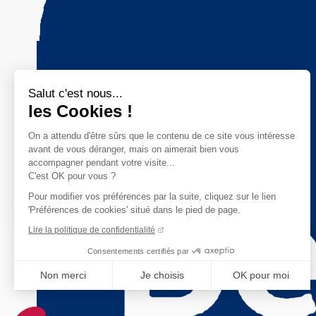
Salut c'est nous...
les Cookies !
On a attendu d'être sûrs que le contenu de ce site vous intéresse
avant de vous déranger, mais on aimerait bien vous
accompagner pendant votre visite...
C'est OK pour vous ?
Pour modifier vos préférences par la suite, cliquez sur le lien
'Préférences de cookies' situé dans le pied de page.
Lire la politique de confidentialité
Consentements certifiés par
Non merci
Je choisis
OK pour moi
Axeptio consent
Plateforme de Gestion du Consentement : Personnalisez vo