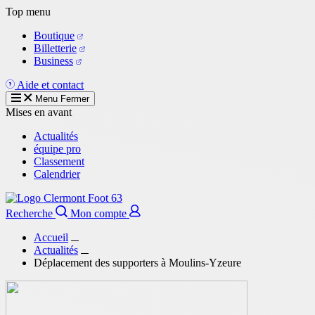
Aller
Top menu
au
Boutique
contenu
Billetterie
principal
Business
Aide et contact
Menu
Fermer
Mises en avant
Actualités
équipe pro
Classement
Calendrier
Recherche
Mon compte
Accueil
Actualités
Déplacement des supporters à Moulins-Yzeure