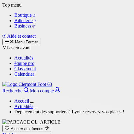
Aller
Top menu
au
Boutique
contenu
Billetterie
principal
Business
Aide et contact
Menu
Fermer
Mises en avant
Actualités
équipe pro
Classement
Calendrier
Recherche
Mon compte
Accueil
Actualités
Déplacement des supporters à Lyon : réservez vos places !
Ajouter aux favoris