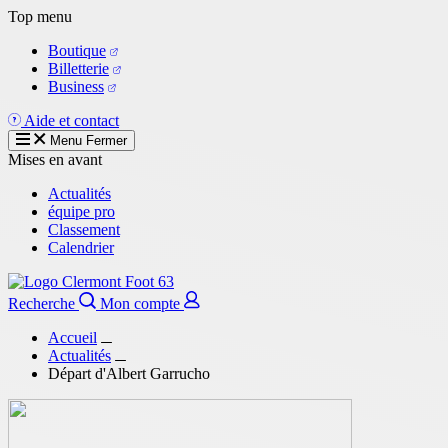
Aller
Top menu
au
Boutique
contenu
Billetterie
principal
Business
Aide et contact
Menu
Fermer
Mises en avant
Actualités
équipe pro
Classement
Calendrier
Recherche
Mon compte
Accueil
Actualités
Départ d'Albert Garrucho