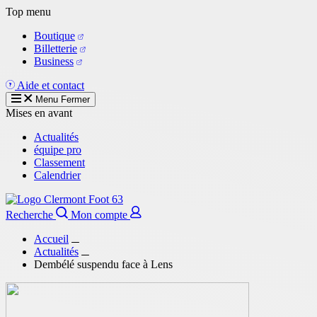
Aller
Top menu
au
Boutique
contenu
Billetterie
principal
Business
Aide et contact
Menu
Fermer
Mises en avant
Actualités
équipe pro
Classement
Calendrier
Recherche
Mon compte
Accueil
Actualités
Dembélé suspendu face à Lens