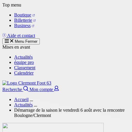
Aller
Top menu
au
Boutique
contenu
Billetterie
principal
Business
Aide et contact
Menu
Fermer
Mises en avant
Actualités
équipe pro
Classement
Calendrier
Recherche
Mon compte
Accueil
Actualités
Démarrage de la saison le vendredi 6 août avec la rencontre
Boulogne/Clermont