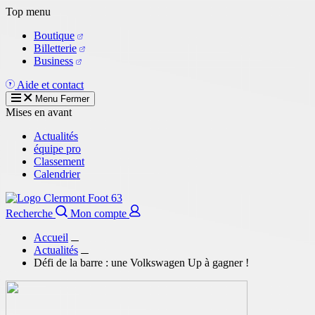
Aller
Top menu
au
Boutique
contenu
Billetterie
principal
Business
Aide et contact
Menu
Fermer
Mises en avant
Actualités
équipe pro
Classement
Calendrier
Recherche
Mon compte
Accueil
Actualités
Défi de la barre : une Volkswagen Up à gagner !