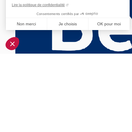
Lire la politique de confidentialité
Consentements certifiés par
Non merci
Je choisis
OK pour moi
Axeptio consent
Plateforme de Gestion du Consentement : Personnalisez vo
Notre plateforme vous permet d'adapter et de gérer vos param