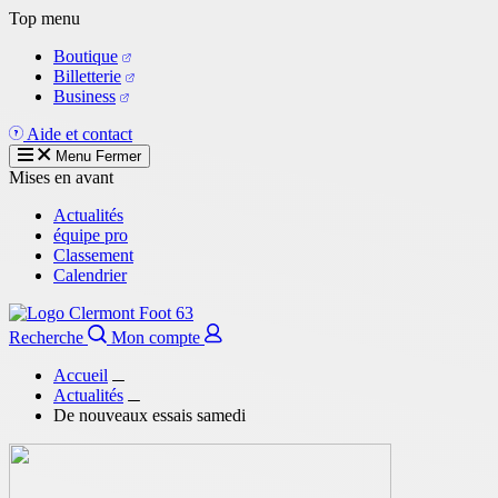
Aller
Top menu
au
Boutique
contenu
Billetterie
principal
Business
Aide et contact
Menu
Fermer
Mises en avant
Actualités
équipe pro
Classement
Calendrier
Recherche
Mon compte
Accueil
Actualités
De nouveaux essais samedi