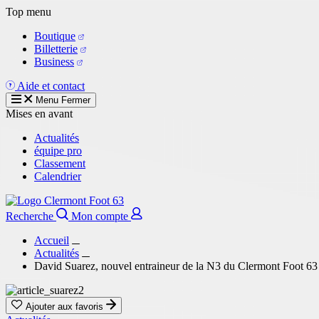
Aller
Top menu
au
Boutique
contenu
Billetterie
principal
Business
Aide et contact
Menu
Fermer
Mises en avant
Actualités
équipe pro
Classement
Calendrier
Recherche
Mon compte
Accueil
Actualités
David Suarez, nouvel entraineur de la N3 du Clermont Foot 63
Ajouter aux favoris