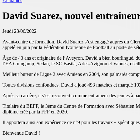
Actualités
David Suarez, nouvel entraineu
Jeudi 23/06/2022
Avant-centre de formation, David Suarez s’est engagé auprès du Clerm
appelé en juin par la Fédération Ivoirienne de Football au poste de sé
Âgé de 43 ans et originaire de l’Aveyron, David a bien bourlingué, du
l’EA Guingamp, Sedan, le SC Bastia, Arles-Avignon et Vannes, oscilla
Meilleur buteur de Ligue 2 avec Amiens en 2004, son palmarès compte 
Toutes divisions confondues, David a joué 493 matches et marqué 193
Après sa carrière, il s’est reconverti comme entraineur des jeunes à
Titulaire du BEFF, le 3ème du Centre de Formation avec Sébastien Maz
diplôme créé par la FFF en 2020.
Il apportera ainsi son expérience de n°9 pour les travaux « spécifique
Bienvenue David !