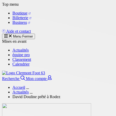
Aller
Top menu
au
Boutique
contenu
Billetterie
principal
Business
Aide et contact
Menu
Fermer
Mises en avant
Actualités
équipe pro
Classement
Calendrier
Recherche
Mon compte
Accueil
Actualités
David Douline prêté à Rodez