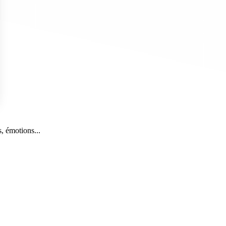
s Options
, émotions...
ètres de confidentialité, en garantissant la conformité avec le