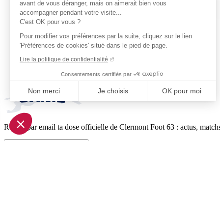
avant de vous déranger, mais on aimerait bien vous
accompagner pendant votre visite...
C'est OK pour vous ?
Pour modifier vos préférences par la suite, cliquez sur le lien
'Préférences de cookies' situé dans le pied de page.
Lire la politique de confidentialité
Consentements certifiés par
Non merci
Je choisis
OK pour moi
Axeptio consent
Plateforme de Gestion du Consentement : Personnalisez vo
Reçois par email ta dose officielle de Clermont Foot 63 : actus, matchs
Notre plateforme vous permet d'adapter et de gérer vos param
Je m'inscris à la newsletter
Pied de page (liens légaux)
© 2026 Clermont Foot 63
Présentation Générale
Mentions légales
Politique de confidentialité
Plan du site
Accessibilité: Partiellement conforme