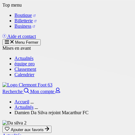
Aller
Top menu
au
Boutique
contenu
Billetterie
principal
Business
Aide et contact
Menu
Fermer
Mises en avant
Actualités
équipe pro
Classement
Calendrier
Recherche
Mon compte
Accueil
Actualités
Damien Da Silva rejoint Macarthur FC
Ajouter aux favoris