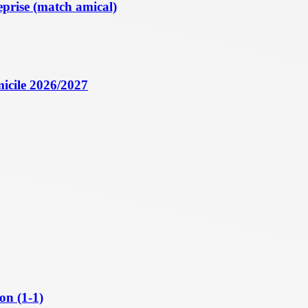
eprise (match amical)
icile 2026/2027
on (1-1)