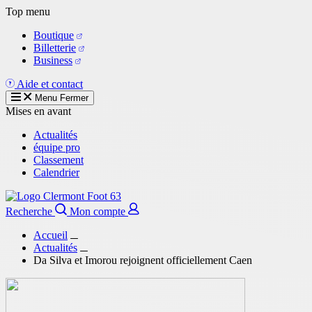
Aller
Top menu
au
Boutique
contenu
Billetterie
principal
Business
Aide et contact
Menu
Fermer
Mises en avant
Actualités
équipe pro
Classement
Calendrier
Recherche
Mon compte
Accueil
Actualités
Da Silva et Imorou rejoignent officiellement Caen