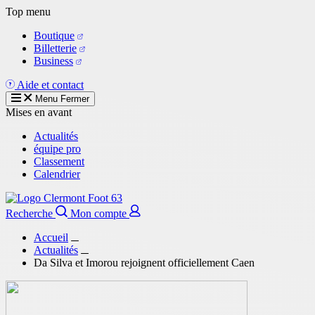
Aller
Top menu
au
Boutique
contenu
Billetterie
principal
Business
Aide et contact
Menu
Fermer
Mises en avant
Actualités
équipe pro
Classement
Calendrier
Recherche
Mon compte
Accueil
Actualités
Da Silva et Imorou rejoignent officiellement Caen