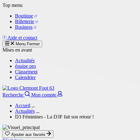
Aller
Top menu
au
Boutique
contenu
Billetterie
principal
Business
Aide et contact
Menu
Fermer
Mises en avant
Actualités
équipe pro
Classement
Calendrier
Recherche
Mon compte
Accueil
Actualités
D3 Féminines - La D3F fait son retour !
Ajouter aux favoris