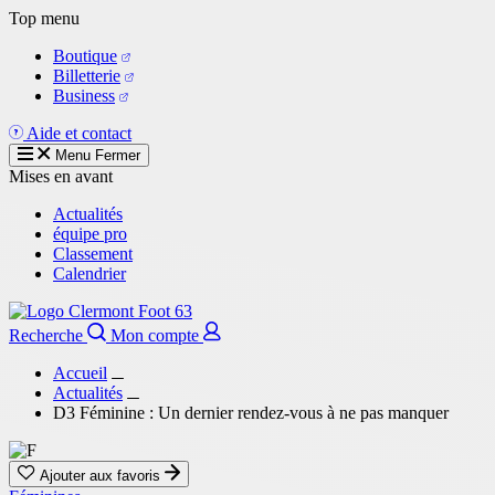
Aller
Top menu
au
Boutique
contenu
Billetterie
principal
Business
Aide et contact
Menu
Fermer
Mises en avant
Actualités
équipe pro
Classement
Calendrier
Recherche
Mon compte
Accueil
Actualités
D3 Féminine : Un dernier rendez-vous à ne pas manquer
Ajouter aux favoris