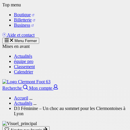
Aller
Top menu
au
Boutique
contenu
Billetterie
principal
Business
Aide et contact
Menu
Fermer
Mises en avant
Actualités
équipe pro
Classement
Calendrier
Recherche
Mon compte
Accueil
Actualités
D3 Féminine – Un choc au sommet pour les Clermontoises à
Lyon