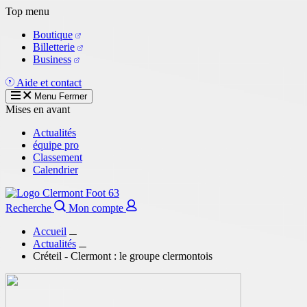
Aller
Top menu
au
Boutique
contenu
Billetterie
principal
Business
Aide et contact
Menu
Fermer
Mises en avant
Actualités
équipe pro
Classement
Calendrier
Recherche
Mon compte
Accueil
Actualités
Créteil - Clermont : le groupe clermontois