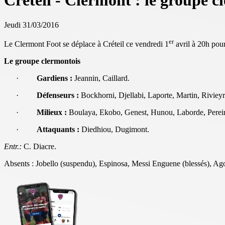
Créteil - Clermont : le groupe c
Jeudi 31/03/2016
er
Le Clermont Foot se déplace à Créteil ce vendredi 1
avril à 20h pou
Le groupe clermontois
·
Gardiens :
Jeannin, Caillard.
·
Défenseurs :
Bockhorni, Djellabi, Laporte, Martin, Rivieyr
·
Milieux :
Boulaya, Ekobo, Genest, Hunou, Laborde, Pereir
·
Attaquants :
Diedhiou, Dugimont.
Entr.:
C. Diacre.
Absents : Jobello (suspendu), Espinosa, Messi Enguene (blessés), Ag