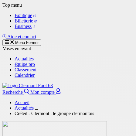
Aller
Top menu
au
Boutique
contenu
Billetterie
principal
Business
Aide et contact
Menu
Fermer
Mises en avant
Actualités
équipe pro
Classement
Calendrier
Recherche
Mon compte
Accueil
Actualités
Créteil - Clermont : le groupe clermontois