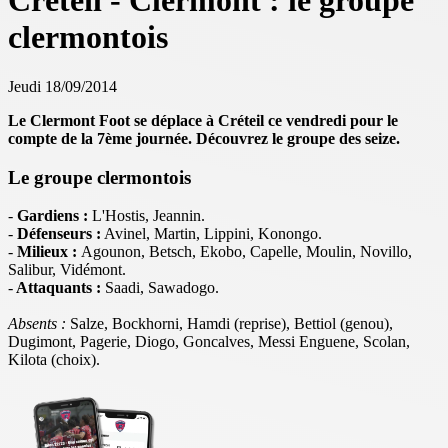
Créteil - Clermont : le groupe
clermontois
Jeudi 18/09/2014
Le Clermont Foot se déplace à Créteil ce vendredi pour le
compte de la 7ème journée. Découvrez le groupe des seize.
Le groupe clermontois
-
Gardiens :
L'Hostis, Jeannin.
-
Défenseurs :
Avinel, Martin, Lippini, Konongo.
-
Milieux :
Agounon, Betsch, Ekobo, Capelle, Moulin, Novillo,
Salibur, Vidémont.
-
Attaquants :
Saadi, Sawadogo.
Absents :
Salze, Bockhorni, Hamdi (reprise), Bettiol (genou),
Dugimont, Pagerie, Diogo, Goncalves, Messi Enguene, Scolan,
Kilota (choix).