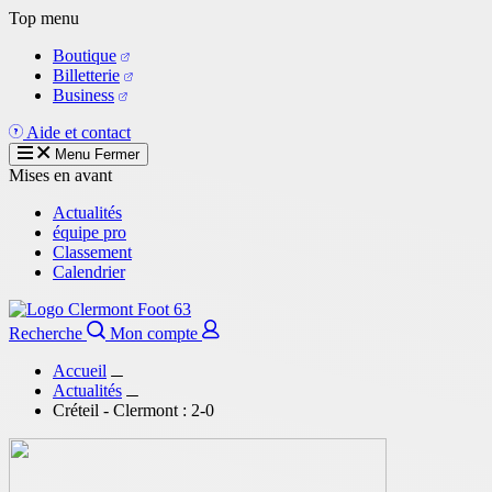
Aller
Top menu
au
Boutique
contenu
Billetterie
principal
Business
Aide et contact
Menu
Fermer
Mises en avant
Actualités
équipe pro
Classement
Calendrier
Recherche
Mon compte
Accueil
Actualités
Créteil - Clermont : 2-0