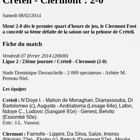
Créteil - Clermont : 2-0
Samedi 08/02/2014
Mené 2-0 dès le premier quart d'heure de jeu, le Clermont Foot
a concédé sa 6ème défaite de la saison sur la pelouse de Créteil.
Fiche du match
Vendredi 07 février 2014 (20h00)
Ligue 2 / 23ème journée / Créteil - Clermont (2-0)
Stade Dominique Duvauchelle - 2 069 spectateurs - Arbitre M.
Perreau-Niel.
Les équipes
Créteil :
N’Doye I. - Mahon de Monaghan, Diarrassouba, Di
Bartolomeo (c), Augusto - Andriatsima (Lesage 64e), Lafon,
Ndoye C., Ludovic (Sangaré 91e) - Genest, Belvito
(Essombé 50e)
.
Entr.:
J-L. Vasseur.
Clermont :
Farnolle - Lippini, Da Silva, Salze, Imorou
(Nkololo 73e) - Ekobo (c), Betsch (Dugimont 57e) - Moulin,