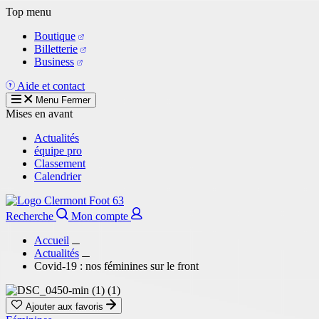
Aller
Top menu
au
Boutique
contenu
Billetterie
principal
Business
Aide et contact
Menu
Fermer
Mises en avant
Actualités
équipe pro
Classement
Calendrier
Recherche
Mon compte
Accueil
Actualités
Covid-19 : nos féminines sur le front
Ajouter aux favoris