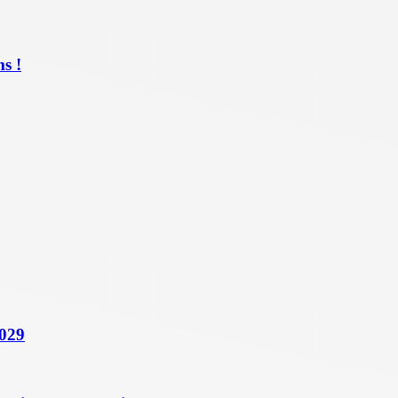
s !
2029