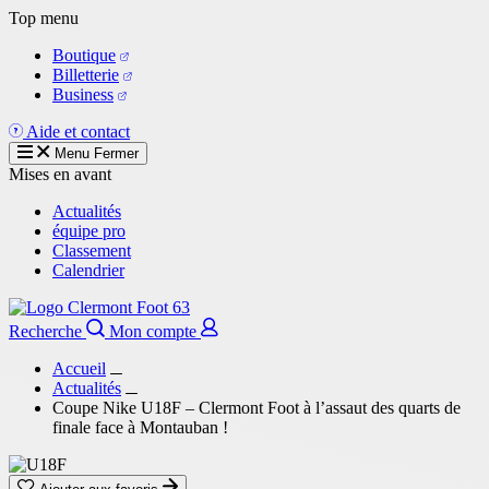
Aller
Top menu
au
Boutique
contenu
Billetterie
principal
Business
Aide et contact
Menu
Fermer
Mises en avant
Actualités
équipe pro
Classement
Calendrier
Recherche
Mon compte
Accueil
Actualités
Coupe Nike U18F – Clermont Foot à l’assaut des quarts de
finale face à Montauban !