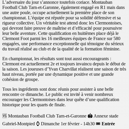
L’adversaire du jour s’annonce toutefois coriace. Montauban
Football Club Tarn-et-Garonne, également engagé en R1 mais dans
une autre poule, occupe actuellement la première place de son
championnat. L’équipe est réputée pour sa solidité défensive et sa
rigueur collective. Un véritable test attend donc les Clermontoises,
qui devront faire preuve de maîtrise et d’efficacité pour poursuivre
leur belle aventure. Cette qualification en huitièmes place déjà le
Clermont Foot parmi les 16 meilleures équipes de France sur 580
engagées, une performance exceptionnelle qui témoigne du sérieux
du travail réalisé au club et de la qualité de la formation féminine.
En championnat, les résultats sont tout aussi encourageants :
Clermont est actuellement 2e et toujours invaincu depuis le début de
la saison. Les joueuses d’Yvan Charvillat réalisent une saison de très
haut niveau, portée par une dynamique positive et une grande
cohésion de groupe.
Tous les ingrédients sont donc réunis pour assister à une belle
rencontre ce dimanche. Le public est invité à venir nombreux
encourager les Clermontoises dans leur quête d’une qualification
historique pour les quarts de finale.
🆚 Montauban Football Club Tarn-et-Garonne 🏟️ Annexe stade
Gabriel-Montpied ⌚️ Dimanche 1er février - 14h30 🎟️
Entrée