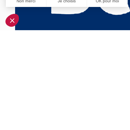
Non merci
Je choisis
OK pour moi
Axeptio consent
Plateforme de Gestion du Consentement : Personnalisez vo
Notre plateforme vous permet d'adapter et de gérer vos param