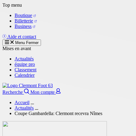
Aller
Top menu
au
Boutique
contenu
Billetterie
principal
Business
Aide et contact
Menu
Fermer
Mises en avant
Actualités
équipe pro
Classement
Calendrier
Recherche
Mon compte
Accueil
Actualités
Coupe Gambardella: Clermont recevra Nîmes