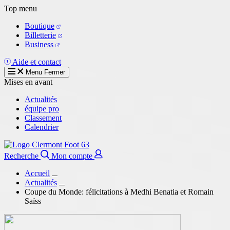
Aller
Top menu
au
Boutique
contenu
Billetterie
principal
Business
Aide et contact
Menu
Fermer
Mises en avant
Actualités
équipe pro
Classement
Calendrier
Recherche
Mon compte
Accueil
Actualités
Coupe du Monde: félicitations à Medhi Benatia et Romain
Saïss