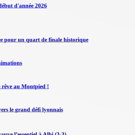
 début d'année 2026
 pour un quart de finale historique
nimations
 rêve au Montpied !
ers le grand défi lyonnais
ve l’essentiel à Albi (3-3)