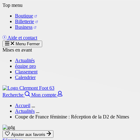
Aller
Top menu
au
Boutique
contenu
Billetterie
principal
Business
Aide et contact
Menu
Fermer
Mises en avant
Actualités
équipe pro
Classement
Calendrier
Recherche
Mon compte
Accueil
Actualités
Coupe de France féminine : Réception de la D2 de Nimes
Ajouter aux favoris